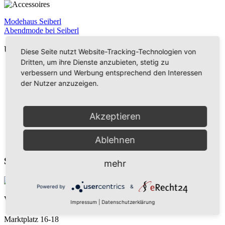
Modehaus Seiberl
Abendmode bei Seiberl
Unser Angebot
Diese Seite nutzt Website-Tracking-Technologien von
Dritten, um ihre Dienste anzubieten, stetig zu
So finden Sie uns
verbessern und Werbung entsprechend den Interessen
Anfahrtshilfe mit Google Maps
der Nutzer anzuzeigen.
zu Seiberl junior
Chronik des Hauses Seiberl
Unser 5-Sterne-Service für Sie
Sitemap
Akzeptieren
Impressum
Datenschutzerklärung
Ablehnen
Cookie-Einstellungen
So finden Sie uns
mehr
Powered by
&
Wir sind für Sie da
Impressum
|
Datenschutzerklärung
Marktplatz 16-18