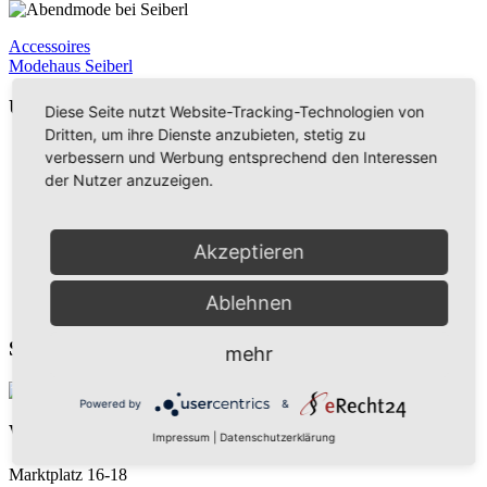
Accessoires
Modehaus Seiberl
Unser Angebot
Diese Seite nutzt Website-Tracking-Technologien von
Dritten, um ihre Dienste anzubieten, stetig zu
So finden Sie uns
verbessern und Werbung entsprechend den Interessen
Anfahrtshilfe mit Google Maps
der Nutzer anzuzeigen.
zu Seiberl junior
Chronik des Hauses Seiberl
Unser 5-Sterne-Service für Sie
Sitemap
Akzeptieren
Impressum
Datenschutzerklärung
Ablehnen
Cookie-Einstellungen
So finden Sie uns
mehr
Powered by
&
Wir sind für Sie da
Impressum
|
Datenschutzerklärung
Marktplatz 16-18